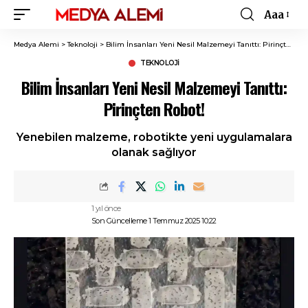
Aaa
Font
Resizer
Medya Alemi
>
Teknoloji
>
Bilim İnsanları Yeni Nesil Malzemeyi Tanıttı: Pirinçten Robot!
TEKNOLOJI
Bilim İnsanları Yeni Nesil Malzemeyi Tanıttı:
Pirinçten Robot!
Yenebilen malzeme, robotikte yeni uygulamalara
olanak sağlıyor
1 yıl önce
Son Güncelleme 1 Temmuz 2025 10:22