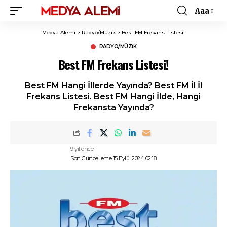
Aaa
Font
Resizer
Medya Alemi
>
Radyo/Müzik
>
Best FM Frekans Listesi!
RADYO/MÜZIK
Best FM Frekans Listesi!
Best FM Hangi İllerde Yayında? Best FM İl İl
Frekans Listesi. Best FM Hangi İlde, Hangi
Frekansta Yayında?
9 yıl önce
Son Güncelleme 15 Eylül 2024 02:18