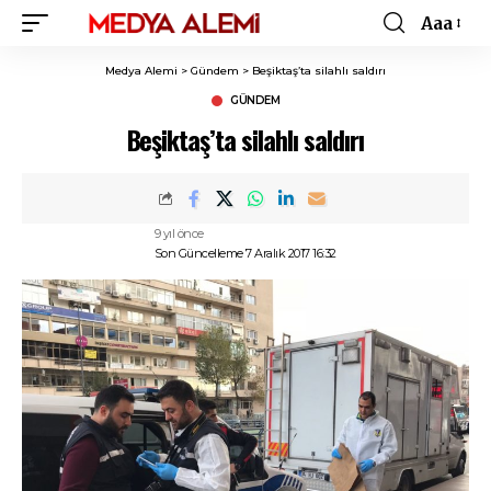
Aaa
Font
Resizer
Medya Alemi
>
Gündem
>
Beşiktaş’ta silahlı saldırı
GÜNDEM
Beşiktaş’ta silahlı saldırı
9 yıl önce
Son Güncelleme 7 Aralık 2017 16:32