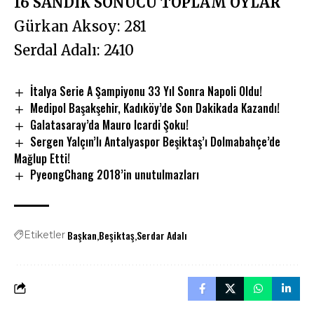
16 SANDIK SONUCU TOPLAM OYLAR
Gürkan Aksoy: 281
Serdal Adalı: 2410
İtalya Serie A Şampiyonu 33 Yıl Sonra Napoli Oldu!
Medipol Başakşehir, Kadıköy’de Son Dakikada Kazandı!
Galatasaray’da Mauro Icardi Şoku!
Sergen Yalçın’lı Antalyaspor Beşiktaş’ı Dolmabahçe’de
Mağlup Etti!
PyeongChang 2018’in unutulmazları
Başkan
Beşiktaş
Serdar Adalı
Etiketler