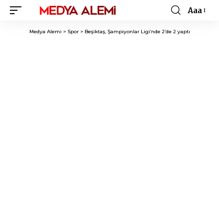
Aaa
Font
Resizer
Medya Alemi
>
Spor
>
Beşiktaş, Şampiyonlar Ligi’nde 2’de 2 yaptı