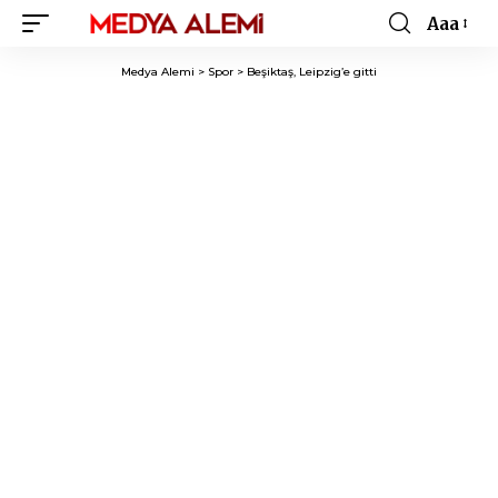
Aaa
Font
Resizer
Medya Alemi
>
Spor
>
Beşiktaş, Leipzig’e gitti