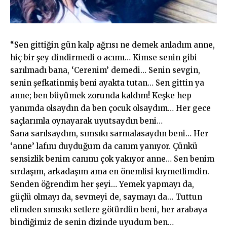
“Sen gittiğin gün kalp ağrısı ne demek anladım anne,
hiç bir şey dindirmedi o acımı… Kimse senin gibi
sarılmadı bana, ‘Cerenim’ demedi… Senin sevgin,
senin şefkatinmiş beni ayakta tutan… Sen gittin ya
anne; ben büyümek zorunda kaldım! Keşke hep
yanımda olsaydın da ben çocuk olsaydım… Her gece
saçlarımla oynayarak uyutsaydın beni…
Sana sarılsaydım, sımsıkı sarmalasaydın beni… Her
‘anne’ lafını duyduğum da canım yanıyor. Çünkü
sensizlik benim canımı çok yakıyor anne… Sen benim
sırdaşım, arkadaşım ama en önemlisi kıymetlimdin.
Senden öğrendim her şeyi… Yemek yapmayı da,
güçlü olmayı da, sevmeyi de, saymayı da… Tuttun
elimden sımsıkı setlere götürdün beni, her arabaya
bindiğimiz de senin dizinde uyudum ben…