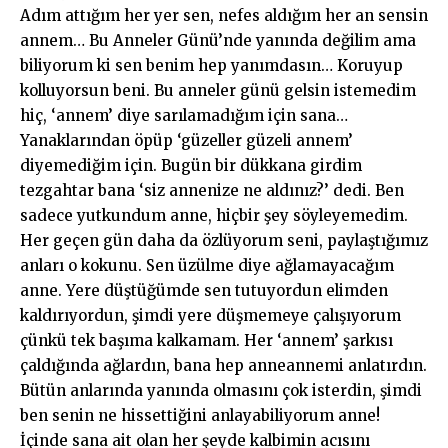
Adım attığım her yer sen, nefes aldığım her an sensin
annem… Bu Anneler Günü’nde yanında değilim ama
biliyorum ki sen benim hep yanımdasın… Koruyup
kolluyorsun beni. Bu anneler günü gelsin istemedim
hiç, ‘annem’ diye sarılamadığım için sana…
Yanaklarından öpüp ‘güzeller güzeli annem’
diyemediğim için. Bugün bir dükkana girdim
tezgahtar bana ‘siz annenize ne aldınız?’ dedi. Ben
sadece yutkundum anne, hiçbir şey söyleyemedim.
Her geçen gün daha da özlüyorum seni, paylaştığımız
anları o kokunu. Sen üzülme diye ağlamayacağım
anne. Yere düştüğümde sen tutuyordun elimden
kaldırıyordun, şimdi yere düşmemeye çalışıyorum
çünkü tek başıma kalkamam. Her ‘annem’ şarkısı
çaldığında ağlardın, bana hep anneannemi anlatırdın.
Bütün anlarında yanında olmasını çok isterdin, şimdi
ben senin ne hissettiğini anlayabiliyorum anne!
İçinde sana ait olan her şeyde kalbimin acısını