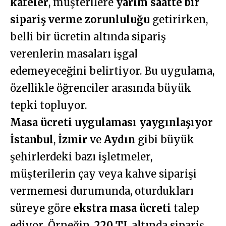
kafeler
, müşterilere
yarım saatte bir
sipariş verme zorunluluğu
getirirken,
belli bir ücretin altında sipariş
verenlerin masaları işgal
edemeyeceğini belirtiyor. Bu uygulama,
özellikle öğrenciler arasında büyük
tepki topluyor.
Masa ücreti uygulaması yaygınlaşıyor
İstanbul
,
İzmir
ve
Aydın
gibi büyük
şehirlerdeki bazı işletmeler,
müşterilerin çay veya kahve siparişi
vermemesi durumunda, oturdukları
süreye göre
ekstra masa ücreti
talep
ediyor. Örneğin,
220 TL
altında sipariş