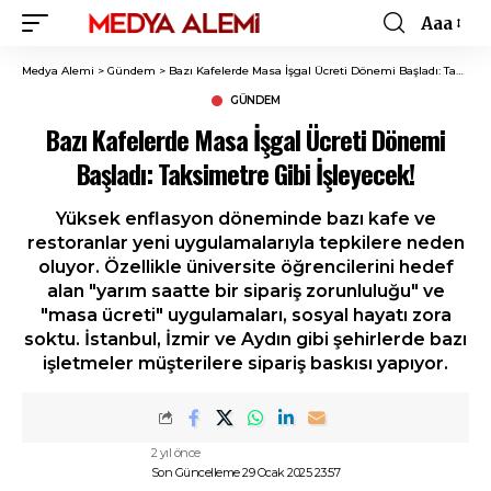
Aaa
Font
Resizer
Medya Alemi
>
Gündem
>
Bazı Kafelerde Masa İşgal Ücreti Dönemi Başladı: Taksimetre Gibi İşleyecek!
GÜNDEM
Bazı Kafelerde Masa İşgal Ücreti Dönemi
Başladı: Taksimetre Gibi İşleyecek!
Yüksek enflasyon döneminde bazı kafe ve
restoranlar yeni uygulamalarıyla tepkilere neden
oluyor. Özellikle üniversite öğrencilerini hedef
alan "yarım saatte bir sipariş zorunluluğu" ve
"masa ücreti" uygulamaları, sosyal hayatı zora
soktu. İstanbul, İzmir ve Aydın gibi şehirlerde bazı
işletmeler müşterilere sipariş baskısı yapıyor.
2 yıl önce
Son Güncelleme 29 Ocak 2025 23:57