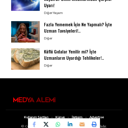
Uyarı!
Diğer
Yaşam
Fazla Yememek İçin Ne Yapmalı? İşte
Uzman Tavsiyeleri!..
Diğer
Küflü Gıdalar Yenilir mi? İşte
Uzmanların Uyardığı Tehlikeler!..
Diğer
Kullanım Şartları
Künye
İletişim
Advertise
© Copyright 2022, Medya Alemi Tüm Hakları Saklıdır.