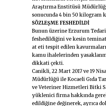
Araştırma Enstitüsü Müdürlüğü
sonucunda 4 bin 50 kilogram kav
SÖZLEŞME FESHEDİLDİ
Bunun üzerine Erzurum Tedari
feshedildiğini ve kesin teminat
at eti tespit edilen kavurmalar
kamu ihalelerinden yasaklanmas
dikkati çekti.
Canikli, 22 Mart 2017 ve 19 Nis
Müdürlüğü ile Kocaeli Gıda Ta
ve Veteriner Hizmetleri Bitki
yüklenici firma hakkında gerek
edildiğine değinerek, ayrıca do