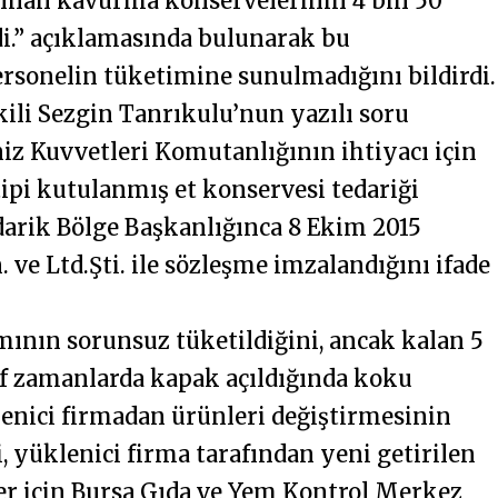
alınan kavurma konservelerinin 4 bin 50
ldi.” açıklamasında bulunarak bu
ersonelin tüketimine sunulmadığını bildirdi.
kili Sezgin Tanrıkulu’nun yazılı soru
niz Kuvvetleri Komutanlığının ihtiyacı için
ipi kutulanmış et konservesi tedariği
rik Bölge Başkanlığınca 8 Ekim 2015
 ve Ltd.Şti. ile sözleşme imzalandığını ifade
ının sorunsuz tüketildiğini, ancak kalan 5
if zamanlarda kapak açıldığında koku
klenici firmadan ürünleri değiştirmesinin
i, yüklenici firma tarafından yeni getirilen
er için Bursa Gıda ve Yem Kontrol Merkez