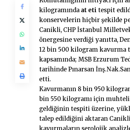
Komutanlığının ihtiyacı için 
kilogramında
at eti
tespit edi
konservelerin hiçbir şekilde p
Canikli, CHP İstanbul Milletve
önergesine verdiği yanıtta, De
12 bin 500 kilogram kavurma t
kapsamında; MSB Erzurum Teda
tarihinde Pınarsan İnş.Nak.San.
etti.
Kavurmanın 8 bin 950 kilogram
bin 550 kilogramı için muhtel
geldiğinin tespiti üzerine, yü
talep edildiğini aktaran Canikl
kavurmaların serolojik analizl