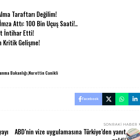
Alma Taraftarı Değilim!
İmza Attı: 100 Bin Uçuş Saati!..
 İntihar Etti!
 Kritik Gelişme!
vunma Bakanlığı
Nurettin Canikli
Facebook
SONRAKI HABER
yayı
ABD’nin vize uygulamasına Türkiye’den yanıt