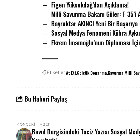
Figen Yüksekdağ’dan Açıklama!
Milli Savunma Bakanı Güler: F-35’i 
Bayraktar AKINCI Yeni Bir Başarıya 
Sosyal Medya Fenomeni Kübra Aykut
Ekrem İmamoğlu’nun Diploması İçin
At Eti
Gölcük Donanma
Kavurma
Milli Sa
Etiketler
Bu Haberi Paylaş
ÖNCEKI HABER
Bavul Dergisindeki Taciz Yazısı Sosyal Med