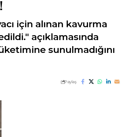
!
yacı için alınan kavurma
edildi." açıklamasında
 tüketimine sunulmadığını
Paylaş