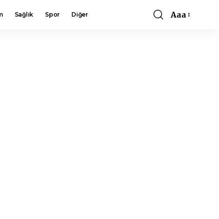
Aaa
m
Sağlık
Spor
Diğer
Font
Resizer