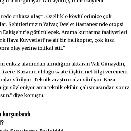
duğunu vurgulayan Günaydın, şunları söyledi:
rede enkaza ulaştı. Özellikle köylülerimize çok
ar. Şehitlerimizin Yalvaç Devlet Hastanesinde otopsi
an Eskişehir’e götürülecek. Arama kurtarma faaliyetleri
k Hava Kuvvetleri’ne ait bir helikopter, çok kısa
ra olay yerine intikal etti.”
dan enkaz alanından alındığını aktaran Vali Günaydın,
 üzere. Kazanın olduğu saate ilişkin net bilgi veremem.
alar sürüyor. Teknik araştırmalar sürüyor. Kaza
duğu söyleniyor ama teknik ekibin çalışmasından sonra
lsun.” diye konuştu.
ı kurşunlandı
l?