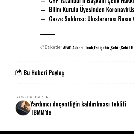
CHP İstanbul İl Başkanı Çelik Hakk
Bilim Kurulu Üyesinden Koronavirüs
Gazze Saldırısı: Uluslararası Basın 
AFAD
Askeri Uçak
Eskişehir
Şehit
Şehit H
Etiketler
Bu Haberi Paylaş
ÖNCEKI HABER
Yardımcı doçentliğin kaldırılması teklifi
TBMM’de