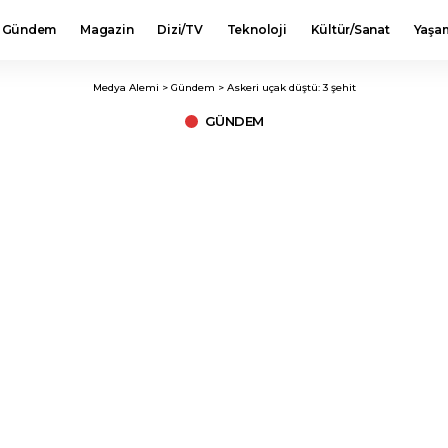
Gündem
Magazin
Dizi/TV
Teknoloji
Kültür/Sanat
Yaşa
Medya Alemi
>
Gündem
>
Askeri uçak düştü: 3 şehit
GÜNDEM