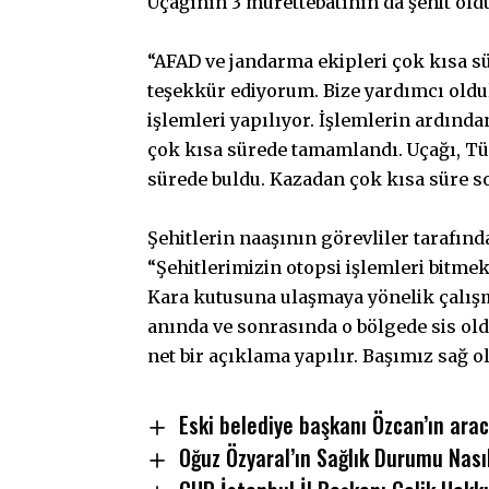
Uçağının 3 mürettebatının da şehit ol
“AFAD ve jandarma ekipleri çok kısa sü
teşekkür ediyorum. Bize yardımcı oldul
işlemleri yapılıyor. İşlemlerin ardınd
çok kısa sürede tamamlandı. Uçağı, Tür
sürede buldu. Kazadan çok kısa süre son
Şehitlerin naaşının görevliler tarafın
“Şehitlerimizin otopsi işlemleri bitmek
Kara kutusuna ulaşmaya yönelik çalışm
anında ve sonrasında o bölgede sis ol
net bir açıklama yapılır. Başımız sağ o
Eski belediye başkanı Özcan’ın arac
Oğuz Özyaral’ın Sağlık Durumu Nası