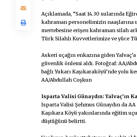
Açıklamada, “Saat 14.30 sularında Eği
kahraman personelimizin naaşlarına ul
mertebesine erişen kahraman silah arka
Türk Silahlı Kuvvetlerimize ve yüce Türk
Askeri uçağın enkazına giden Yalvaç’a
güvenlik önlemi aldı. Fotoğraf: AA/Ab
bağlı Yukarı Kaşıkaraköyü’nde yolu ke
AA/Abdullah Coşkun
Isparta Valisi Günaydın: Yalvaç’ın K
Isparta Valisi Şehmus Günaydın da AA 
Kaşıkara Köyü yakınlarında eğitim uç
düştüğünü belirtti.