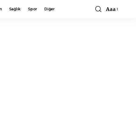
Aaa
m
Sağlık
Spor
Diğer
Font
Resizer