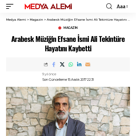
Aaa
Font
Resizer
Medya Alemi
>
Magazin
>
Arabesk Müziğin Efsane İsmi Ali Tekintüre Hayatını Kaybetti
MAGAZIN
Arabesk Müziğin Efsane İsmi Ali Tekintüre
Hayatını Kaybetti
9 yıl önce
Son Güncelleme 15 Aralık 2017 22:31