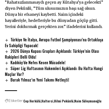
“Rahatsızlanmasaydı geçen ay Kütahya’ya gelecekti”
diyen Pekünlü, “Tüm ulusumuzun başı sağ olsun.
Dünya bir efsaneyi kaybetti. Naim içindeki
hayalleriyle, hedefleriyle bu dünyadan göçüp gitti.
Yerini doldurmak gerçekten zor.” ifadelerini kullandı.
Türkiye Ve İtalya, Avrupa Futbol Şampiyonası’na Ortaklaşa
Ev Sahipliği Yapacak!
2026 Dünya Kupası Grupları Açıklandı: Türkiye’nin Olası
Rakipleri Belli Oldu!
Kadıköy’de Nefes Kesen Mücadele!
Süper Lig Haftasının Hakemleri Açıklandı: Bu Hafta Hangi
Maçlar Var?
Burak Yılmaz’ın Yeni Takımı Netleşti!
Cep Herkülü
Halterci
Hilmi Pekünlü
Naim Süleymanoğlu
Etiketler