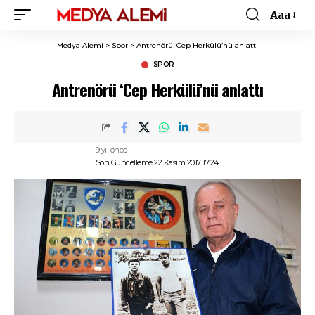
Aaa
Font
Resizer
Medya Alemi
>
Spor
>
Antrenörü ‘Cep Herkülü’nü anlattı
SPOR
Antrenörü ‘Cep Herkülü’nü anlattı
9 yıl önce
Son Güncelleme 22 Kasım 2017 17:24