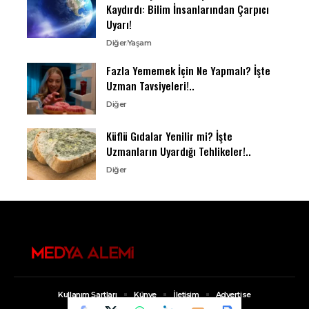
Kaydırdı: Bilim İnsanlarından Çarpıcı
Uyarı!
Diğer
Yaşam
Fazla Yememek İçin Ne Yapmalı? İşte
Uzman Tavsiyeleri!..
Diğer
Küflü Gıdalar Yenilir mi? İşte
Uzmanların Uyardığı Tehlikeler!..
Diğer
Kullanım Şartları
Künye
İletişim
Advertise