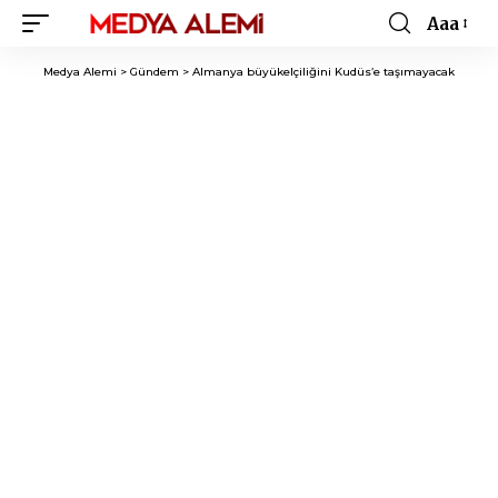
Aaa
Font
Resizer
Medya Alemi
>
Gündem
>
Almanya büyükelçiliğini Kudüs’e taşımayacak