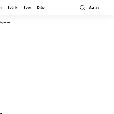
Aaa
m
Sağlık
Spor
Diğer
Font
Resizer
Yayınlandı