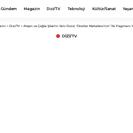
Gündem
Magazin
Dizi/TV
Teknoloji
Kültür/Sanat
Yaşa
lemi
>
Dizi/TV
>
Alişan ve Çağla Şikel’in Yeni Dizisi “Dostlar Mahallesi’nin” İlk Fragmanı 
DIZI/TV