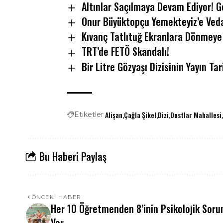
Altınlar Saçılmaya Devam Ediyor! G
Onur Büyüktopçu Yemekteyiz’e Veda
Kıvanç Tatlıtuğ Ekranlara Dönmeye 
TRT’de FETÖ Skandalı!
Bir Litre Gözyaşı Dizisinin Yayın Tar
Alişan
Çağla Şikel
Dizi
Dostlar Mahallesi
Etiketler
Bu Haberi Paylaş
ÖNCEKI HABER
Her 10 Öğretmenden 8’inin Psikolojik Soru
Var