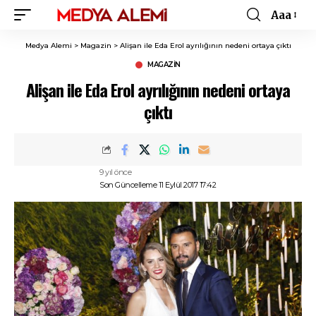
Aaa
Font
Resizer
Medya Alemi
>
Magazin
>
Alişan ile Eda Erol ayrılığının nedeni ortaya çıktı
MAGAZIN
Alişan ile Eda Erol ayrılığının nedeni ortaya
çıktı
9 yıl önce
Son Güncelleme 11 Eylül 2017 17:42