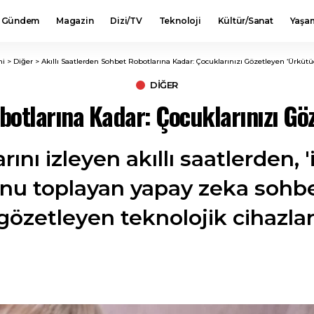
Gündem
Magazin
Dizi/TV
Teknoloji
Kültür/Sanat
Yaşa
mi
>
Diğer
>
Akıllı Saatlerden Sohbet Robotlarına Kadar: Çocuklarınızı Gözetleyen ‘Ürkütüc
DIĞER
botlarına Kadar: Çocuklarınızı Göz
rını izleyen akıllı saatlerden,
nu toplayan yapay zeka sohbet
gözetleyen teknolojik cihazlar 