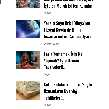
İşte En Merak Edilen Konular!
Diğer
Yeraltı Suyu Krizi Dünya’nın
Ekseni Kaydırdı: Bilim
İnsanlarından Çarpıcı Uyarı!
Diğer
Yaşam
Fazla Yememek İçin Ne
Yapmalı? İşte Uzman
Tavsiyeleri!..
Diğer
Küflü Gıdalar Yenilir mi? İşte
Uzmanların Uyardığı
Tehlikeler!..
Diğer