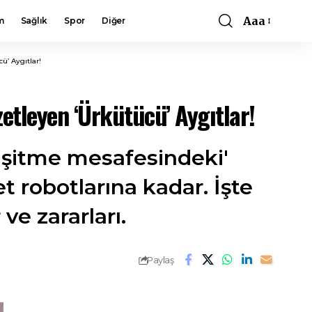
Aaa
m
Sağlık
Spor
Diğer
Font
Resizer
ü’ Aygıtlar!
etleyen ‘Ürkütücü’ Aygıtlar!
 'işitme mesafesindeki'
 robotlarına kadar. İşte
ve zararları.
Paylaş