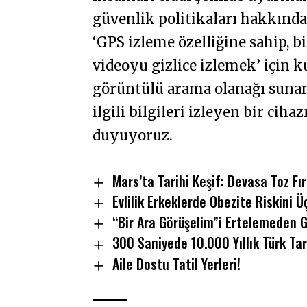
güvenlik politikaları hakkınd
‘GPS izleme özelliğine sahip, b
videoyu gizlice izlemek’ için k
görüntülü arama olanağı sunan v
ilgili bilgileri izleyen bir cih
duyuyoruz.
Mars’ta Tarihi Keşif: Devasa Toz Fır
Evlilik Erkeklerde Obezite Riskini Ü
“Bir Ara Görüşelim”i Ertelemeden Ge
300 Saniyede 10.000 Yıllık Türk Tar
Aile Dostu Tatil Yerleri!