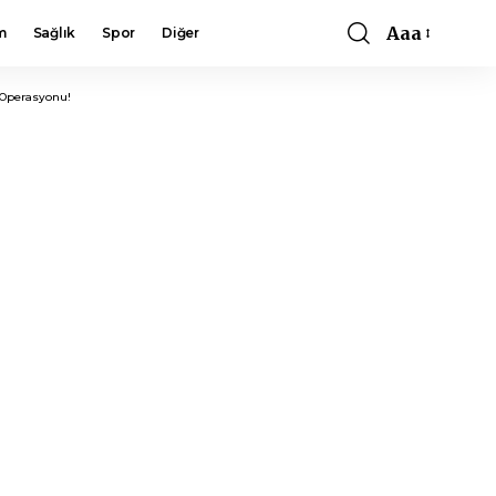
Aaa
m
Sağlık
Spor
Diğer
Font
Resizer
 Operasyonu!