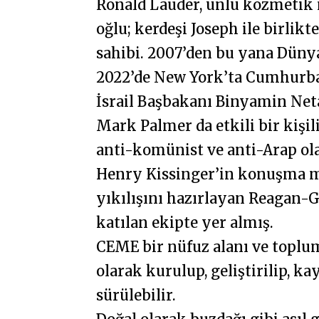
Ronald Lauder, ünlü kozmetik 
oğlu; kerdeşi Joseph ile birli
sahibi. 2007’den bu yana Dünya
2022’de New York’ta Cumhurba
İsrail Başbakanı Binyamin Net
Mark Palmer da etkili bir kişil
anti-komünist ve anti-Arap ola
Henry Kissinger’in konuşma me
yıkılışını hazırlayan Reagan-
katılan ekipte yer almış.
CEME bir nüfuz alanı ve toplu
olarak kurulup, geliştirilip, k
sürülebilir.