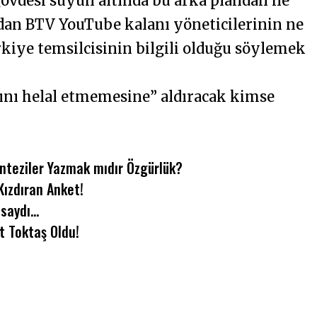
 gövdesi suyun altında bu arka plandan ne
an BTV YouTube kalanı yöneticilerinin ne
rkiye temsilcisinin bilgili olduğu söylemek
ını helal etmemesine” aldıracak kimse
anteziler Yazmak mıdır Özgürlük?
ızdıran Anket!
lsaydı…
t Toktaş Oldu!