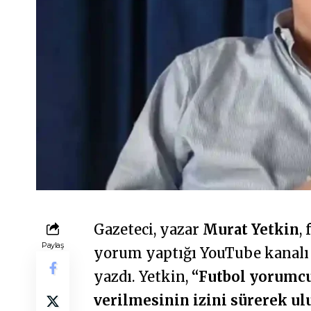
Gazeteci, yazar
Murat Yetkin
,
Paylaş
yorum yaptığı YouTube kanal
yazdı. Yetkin,
“Futbol yorumc
verilmesinin izini sürerek u