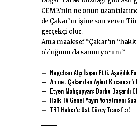
Doğal olarak buzdağı gibi asıl
CEME’nin ne onun uzantılarınd
de Çakar’ın işine son veren Tü
gerçekçi olur.
Ama maalesef “Çakar’ın “hakk
olduğunu da sanmıyorum.”
Nagehan Alçı İsyan Etti: Aşağılık F
Ahmet Çakar’dan Aykut Kocaman’ı K
Etyen Mahçupyan: Darbe Başarılı O
Halk TV Genel Yayın Yönetmeni Sua
TRT Haber’e Üst Düzey Transfer!