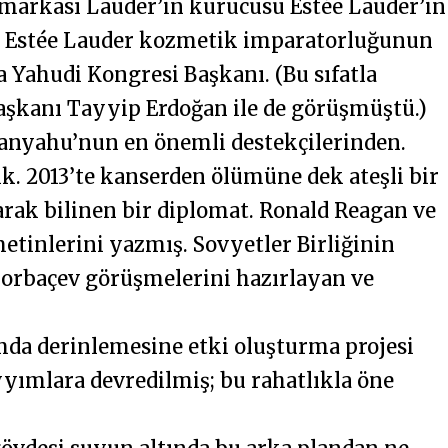
markası Lauder’in kurucusu Estée Lauder’in
kte Estée Lauder kozmetik imparatorluğunun
 Yahudi Kongresi Başkanı. (Bu sıfatla
şkanı Tayyip Erdoğan ile de görüşmüştü.)
anyahu’nun en önemli destekçilerinden.
ik. 2013’te kanserden ölümüne dek ateşli bir
rak bilinen bir diplomat. Ronald Reagan ve
tinlerini yazmış. Sovyetler Birliğinin
Gorbaçev görüşmelerini hazırlayan ve
mda derinlemesine etki oluşturma projesi
ayyımlara devredilmiş; bu rahatlıkla öne