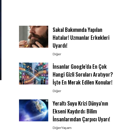
Sakal Bakımında Yapılan
Hatalar! Uzmanlar Erkekleri
Uyardı!
Diğer
İnsanlar Google’da En Çok
Hangi Gizli Soruları Aratıyor?
İşte En Merak Edilen Konular!
Diğer
Yeraltı Suyu Krizi Dünya’nın
Ekseni Kaydırdı: Bilim
İnsanlarından Çarpıcı Uyarı!
Diğer
Yaşam