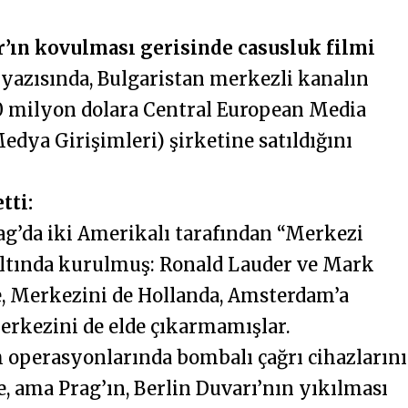
’ın kovulması gerisinde casusluk filmi
 yazısında, Bulgaristan merkezli kanalın
0 milyon dolara Central European Media
dya Girişimleri) şirketine satıldığını
tti:
ag’da iki Amerikalı tarafından “Merkezi
altında kurulmuş: Ronald Lauder ve Mark
e, Merkezini de Hollanda, Amsterdam’a
rkezini de elde çıkarmamışlar.
h operasyonlarında bombalı çağrı cihazlarını
e, ama Prag’ın, Berlin Duvarı’nın yıkılması