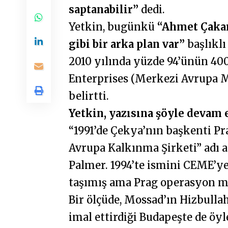
saptanabilir”
dedi.
Yetkin, bugünkü
“Ahmet Çakar
gibi bir arka plan var”
başlıklı
2010 yılında yüzde 94’ünün 40
Enterprises (Merkezi Avrupa Me
belirtti.
Yetkin, yazısına şöyle devam e
“1991’de Çekya’nın başkenti Pr
Avrupa Kalkınma Şirketi” adı 
Palmer. 1994’te ismini CEME’y
taşımış ama Prag operasyon me
Bir ölçüde, Mossad’ın Hizbulla
imal ettirdiği Budapeşte de öyl