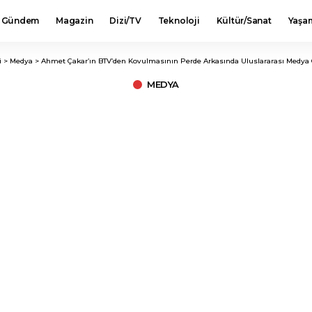
Gündem
Magazin
Dizi/TV
Teknoloji
Kültür/Sanat
Yaşa
i
>
Medya
>
Ahmet Çakar’ın BTV’den Kovulmasının Perde Arkasında Uluslararası Medya
MEDYA