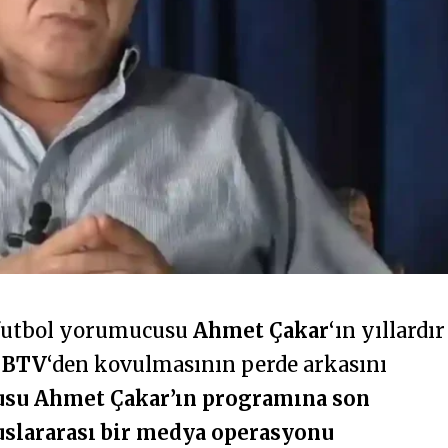
 futbol yorumucusu
Ahmet Çakar
‘ın yıllardır
ı
BTV
‘den kovulmasının perde arkasını
usu Ahmet Çakar’ın programına son
luslararası bir medya operasyonu