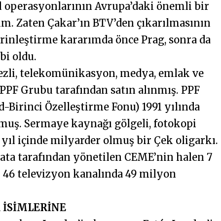
l operasyonlarının Avrupa’daki önemli bir
yım. Zaten Çakar’ın BTV’den çıkarılmasının
erinleştirme kararımda önce Prag, sonra da
i oldu.
ezli, telekomünikasyon, medya, emlak ve
 PPF Grubu tarafından satın alınmış. PPF
d-Birinci Özelleştirme Fonu) 1991 yılında
lmuş. Sermaye kaynağı gölgeli, fotokopi
yıl içinde milyarder olmuş bir Çek oligarkı.
nata tarafından yönetilen CEME’nin halen 7
) 46 televizyon kanalında 49 milyon
 İSİMLERİNE