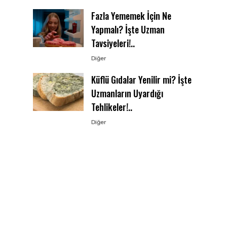
Fazla Yememek İçin Ne
Yapmalı? İşte Uzman
Tavsiyeleri!..
Diğer
Küflü Gıdalar Yenilir mi? İşte
Uzmanların Uyardığı
Tehlikeler!..
Diğer