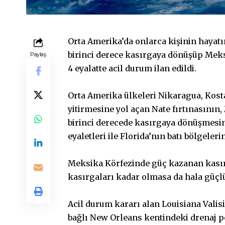
Orta Amerika’da onlarca kişinin hayatı
birinci derece kasırgaya dönüşüp Meks
Paylaş
4 eyalatte acil durum ilan edildi.
Orta Amerika ülkeleri Nikaragua, Kosta
yitirmesine yol açan Nate fırtınasının,
birinci derecede kasırgaya dönüşmesin
eyaletleri ile Florida’nın batı bölgeleri
Meksika Körfezinde güç kazanan kasırg
kasırgaları kadar olmasa da hala güçlü 
Acil durum kararı alan Louisiana Valis
bağlı New Orleans kentindeki drenaj 