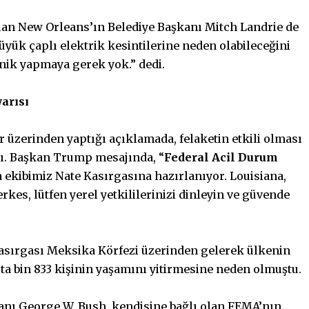
lan New Orleans’ın Belediye Başkanı Mitch Landrie de
üyük çaplı elektrik kesintilerine neden olabileceğini
anik yapmaya gerek yok.” dedi.
yarısı
r üzerinden yaptığı açıklamada, felaketin etkili olması
dı. Başkan Trump mesajında, “
Federal Acil Durum
 ekibimiz Nate Kasırgasına hazırlanıyor. Louisiana,
rkes, lütfen yerel yetkililerinizi dinleyin ve güvende
 kasırgası Meksika Körfezi üzerinden gelerek ülkenin
ta bin 833 kişinin yaşamını yitirmesine neden olmuştu.
nı George W. Bush, kendisine bağlı olan FEMA’nın