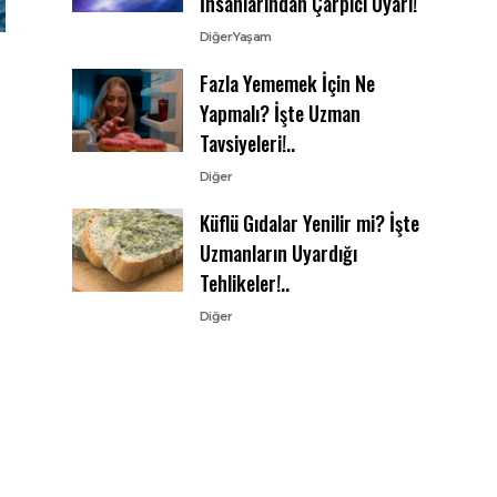
İnsanlarından Çarpıcı Uyarı!
Diğer
Yaşam
Fazla Yememek İçin Ne
Yapmalı? İşte Uzman
Tavsiyeleri!..
Diğer
Küflü Gıdalar Yenilir mi? İşte
Uzmanların Uyardığı
Tehlikeler!..
Diğer