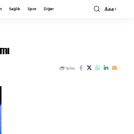
Aaa
m
Sağlık
Spor
Diğer
Font
Resizer
rmı
Paylaş