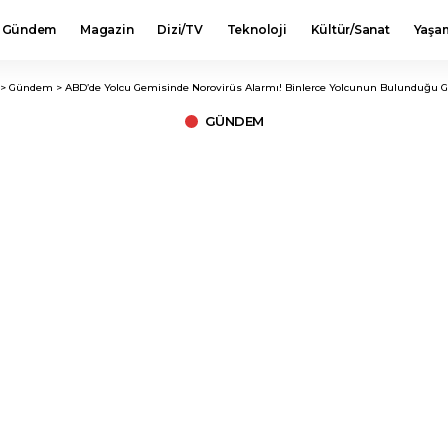
Gündem
Magazin
Dizi/TV
Teknoloji
Kültür/Sanat
Yaşa
>
Gündem
>
ABD’de Yolcu Gemisinde Norovirüs Alarmı! Binlerce Yolcunun Bulunduğu G
GÜNDEM