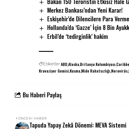
Bakan 150 Teröristin Etkisiz Hale Ge
Merkez Bankası’ndan Yeni Karar!
Eskişehir’de Dilencilere Para Verm
Hollanda’da ‘Gazze’ İçin 8 Bin Ayakk
Erbil’de ‘tedirginlik’ hakim
ABD
Alaska
Britanya Kolumbiyası
Caribb
Etiketler
Kruvaziyer Gemisi
Kusma
Mide Rahatsızlığı
Norovirüs
Bu Haberi Paylaş
ÖNCEKI HABER
Tapuda Yapay Zekâ Dönemi: MEVA Sistemi