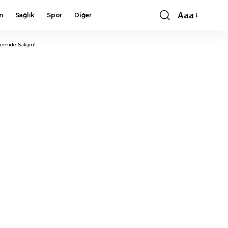
Aaa
m
Sağlık
Spor
Diğer
Font
Resizer
emide Salgın!