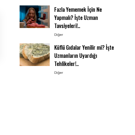
Fazla Yememek İçin Ne
Yapmalı? İşte Uzman
Tavsiyeleri!..
Diğer
Küflü Gıdalar Yenilir mi? İşte
Uzmanların Uyardığı
Tehlikeler!..
Diğer