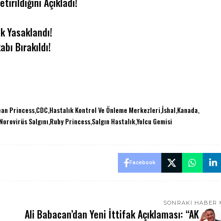
tirildiğini Açıkladı!
ek Yasaklandı!
abı Bırakıldı!
ean Princess
CDC
Hastalık Kontrol Ve Önleme Merkezleri
İshal
Kanada
Norovirüs Salgını
Ruby Princess
Salgın Hastalık
Yolcu Gemisi
Facebook
SONRAKI HABER
Ali Babacan’dan Yeni İttifak Açıklaması: “AK