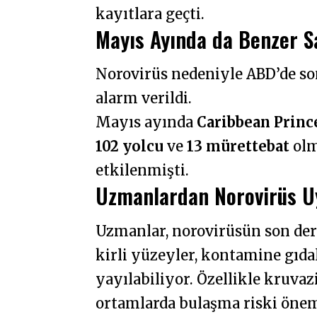
kayıtlara geçti.
Mayıs Ayında da Benzer S
Norovirüs nedeniyle ABD’de so
alarm verildi.
Mayıs ayında
Caribbean Princ
102 yolcu
ve
13 mürettebat
olm
etkilenmişti.
Uzmanlardan Norovirüs U
Uzmanlar, norovirüsün son dere
kirli yüzeyler, kontamine gıda
yayılabiliyor. Özellikle kruvaz
ortamlarda bulaşma riski öneml