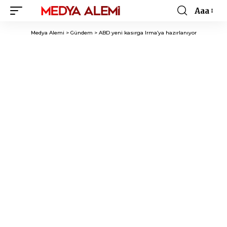
Aaa
Font
Resizer
Medya Alemi
>
Gündem
>
ABD yeni kasırga Irma’ya hazırlanıyor