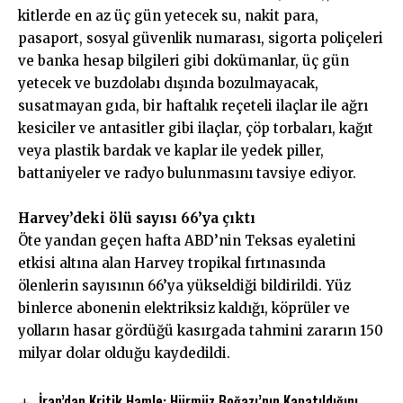
kitlerde en az üç gün yetecek su, nakit para,
pasaport, sosyal güvenlik numarası, sigorta poliçeleri
ve banka hesap bilgileri gibi dokümanlar, üç gün
yetecek ve buzdolabı dışında bozulmayacak,
susatmayan gıda, bir haftalık reçeteli ilaçlar ile ağrı
kesiciler ve antasitler gibi ilaçlar, çöp torbaları, kağıt
veya plastik bardak ve kaplar ile yedek piller,
battaniyeler ve radyo bulunmasını tavsiye ediyor.
Harvey’deki ölü sayısı 66’ya çıktı
Öte yandan geçen hafta ABD’nin Teksas eyaletini
etkisi altına alan Harvey tropikal fırtınasında
ölenlerin sayısının 66’ya yükseldiği bildirildi. Yüz
binlerce abonenin elektriksiz kaldığı, köprüler ve
yolların hasar gördüğü kasırgada tahmini zararın 150
milyar dolar olduğu kaydedildi.
İran’dan Kritik Hamle: Hürmüz Boğazı’nın Kapatıldığını