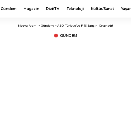
Gündem
Magazin
Dizi/TV
Teknoloji
Kültür/Sanat
Yaşa
Medya Alemi
>
Gündem
>
ABD, Türkiye’ye F-16 Satışını Onayladı!
GÜNDEM