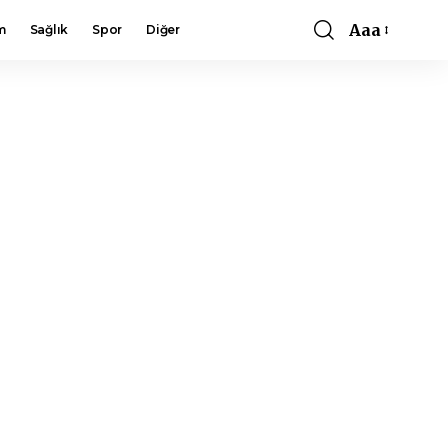
Aaa
m
Sağlık
Spor
Diğer
Font
Resizer