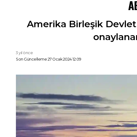
AB
Amerika Birleşik Devletl
onaylanar
3 yıl önce
Son Güncelleme 27 Ocak 2024 12:09