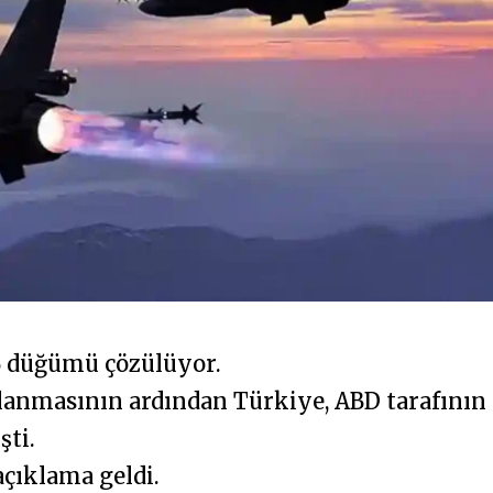
6 düğümü çözülüyor.
lanmasının ardından Türkiye, ABD tarafının
şti.
çıklama geldi.