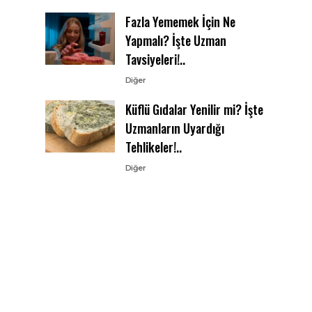
Fazla Yememek İçin Ne
Yapmalı? İşte Uzman
Tavsiyeleri!..
Diğer
Küflü Gıdalar Yenilir mi? İşte
Uzmanların Uyardığı
Tehlikeler!..
Diğer