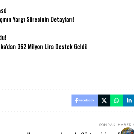
sı!
ının Yargı Sürecinin Detayları!
du!
ka’dan 362 Milyon Lira Destek Geldi!
Facebook
SONRAKI HABER