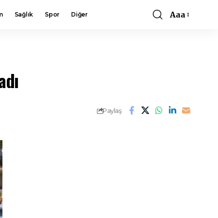
Aaa
m
Sağlık
Spor
Diğer
Font
Resizer
adı
Paylaş