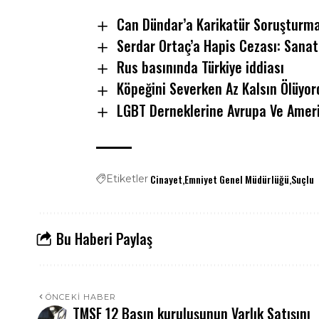
Can Dündar’a Karikatür Soruşturma
Serdar Ortaç’a Hapis Cezası: Sanatç
Rus basınında Türkiye iddiası
Köpeğini Severken Az Kalsın Ölüyor
LGBT Derneklerine Avrupa Ve Ameri
Cinayet
Emniyet Genel Müdürlüğü
Suçlu
Etiketler
Bu Haberi Paylaş
ÖNCEKI HABER
TMSF 12 Basın kuruluşunun Varlık Satışını