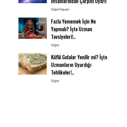
İnsanlarından Çarpıcı Uyarı!
Diğer
Yaşam
Fazla Yememek İçin Ne
Yapmalı? İşte Uzman
Tavsiyeleri!..
Diğer
Küflü Gıdalar Yenilir mi? İşte
Uzmanların Uyardığı
Tehlikeler!..
Diğer